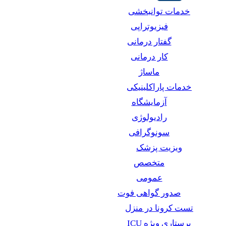
خدمات توانبخشی
فیزیوتراپی
گفتار درمانی
کار درمانی
ماساژ
خدمات پاراکلینیکی
آزمایشگاه
رادیولوژی
سونوگرافی
ویزیت پزشک
متخصص
عمومی
صدور گواهی فوت
تست کرونا در منزل
پرستاری ویژه ICU